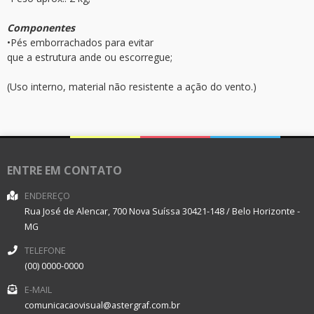
Componentes
•Pés emborrachados para evitar
que a estrutura ande ou escorregue;
(Uso interno, material não resistente a ação do vento.)
ENTRE EM CONTATO
ENDEREÇO
Rua José de Alencar, 700
Nova Suíssa
30421-148
/
Belo Horizonte
-
MG
TELEFONE
(00) 0000-0000
E-MAIL
comunicacaovisual@astergraf.com.br