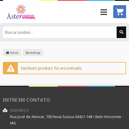
Início
Backdrop
Nenhum produto foi encontrado
ENTRE EM CONTATO
ENDEREÇO
Rua José de Alencar, 700
Nova Suíssa
30421-148
/
Belo Horizonte
-
MG