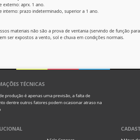
 externo: aprx. 1 ano.
 interno: prazo indeterminado, superior a 1 ano.
ssos materiais não são a prova de ventania (servindo de função pa
em ser expostos a vento, sol e chuva em condições normais.
MAÇÕES TÉCNICAS
de produção é apenas uma previsão, a falta de
o dentre outros fatores podem ocasionar atraso na
o
TUCIONAL
CADAS