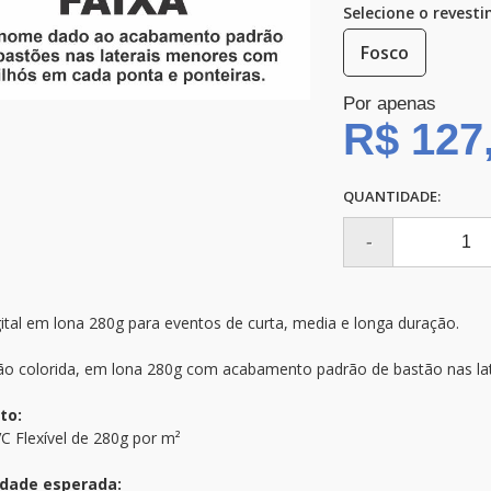
Selecione o revest
Fosco
Por apenas
R$ 127
QUANTIDADE:
gital em lona 280g para eventos de curta, media e longa duração.
o colorida, em lona 280g com acabamento padrão de bastão nas lat
to:
C Flexível de 280g por m²
idade esperada: