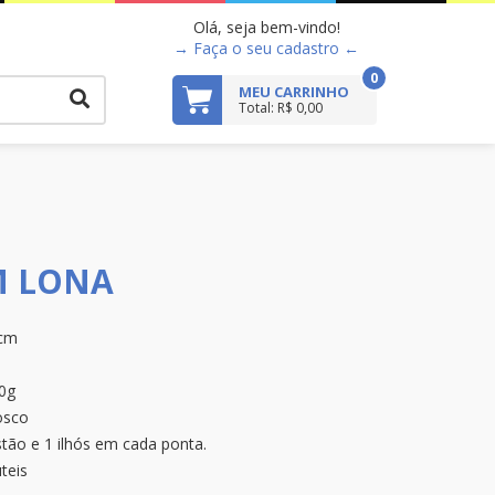
Olá, seja bem-vindo!
→ Faça o seu cadastro ←
0
MEU CARRINHO
Total: R$ 0,00
M LONA
cm
0g
sco
tão e 1 ilhós em cada ponta.
teis