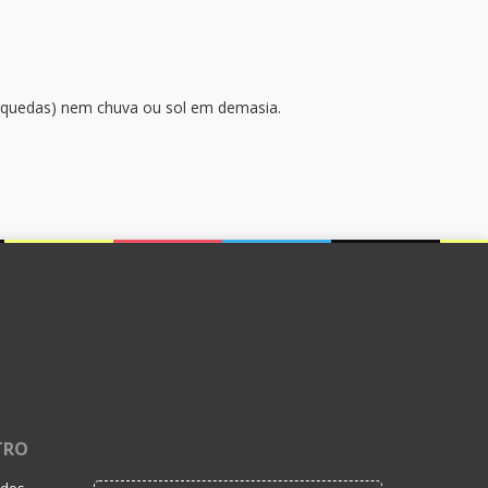
raquedas) nem chuva ou sol em demasia.
TRO