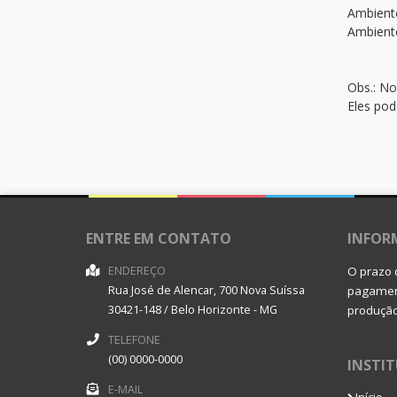
Ambiente
Ambiente
Obs.: No
Eles pod
ENTRE EM CONTATO
INFOR
ENDEREÇO
O prazo 
Rua José de Alencar, 700
Nova Suíssa
pagament
30421-148
/
Belo Horizonte
- MG
produçã
TELEFONE
(00) 0000-0000
INSTI
E-MAIL